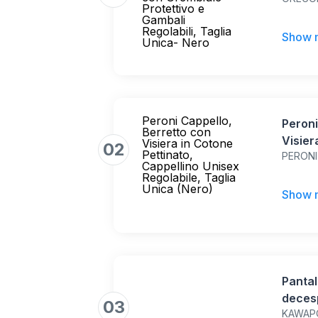
Protet
Protettivo e
Taglia
Gambali
Regolabili, Taglia
Show 
Unica- Nero
Peroni Cappello,
Peroni
Berretto con
Visier
Visiera in Cotone
02
Pettinato,
PERONI
Cappel
Cappellino Unisex
Unica 
Regolabile, Taglia
Unica (Nero)
Show 
Pantal
deces
03
KAWAP