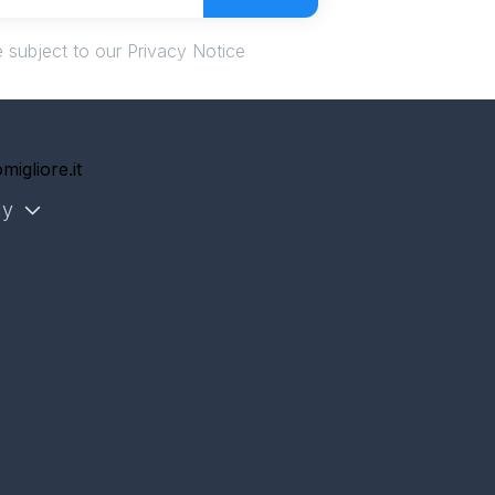
 subject to our Privacy Notice
migliore.it
ly