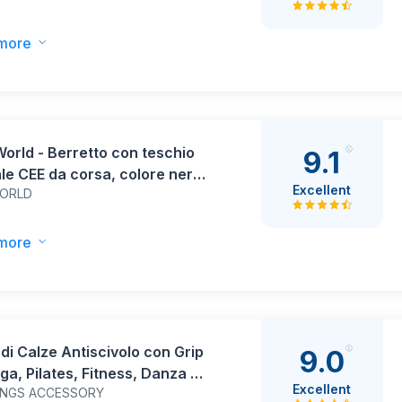
more
orld - Berretto con teschio
9.1
le CEE da corsa, colore nero,
Excellent
ORLD
rante, antivento, per tutte le
ni synaworld
more
 di Calze Antiscivolo con Grip
9.0
ga, Pilates, Fitness, Danza e
Excellent
INGS ACCESSORY
– Traspiranti, Sicure,