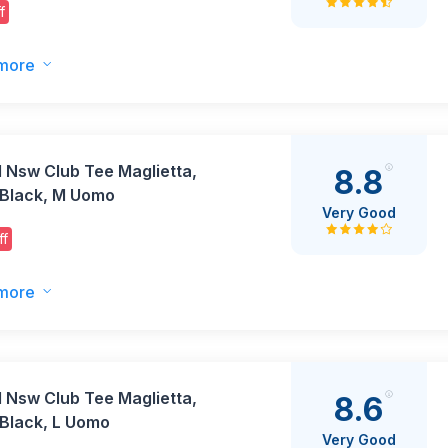
f
nzione Caduta EU 37-42
more
 Nsw Club Tee Maglietta,
8.8
 Black, M Uomo
Very Good
ff
more
 Nsw Club Tee Maglietta,
8.6
 Black, L Uomo
Very Good