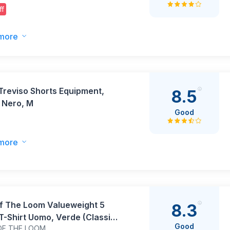
ff
more
Treviso Shorts Equipment,
8.5
 Nero, M
Good
more
of The Loom Valueweight 5
8.3
T-Shirt Uomo, Verde (Classic
Good
OF THE LOOM
59), Medium