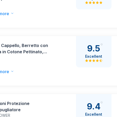
tivo e Gambali Regolabili,
 Unica- Nero
more
 Cappello, Berretto con
9.5
a in Cotone Pettinato,
Excellent
lino Unisex Regolabile, Taglia
(Nero)
more
oni Protezione
9.4
pugliatore
Excellent
OWER