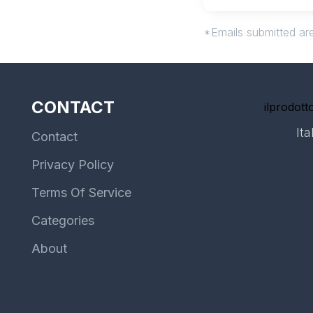
*Emails submitted are
CONTACT
ilprodotto
Ita
Contact
Privacy Policy
Terms Of Service
Categories
About