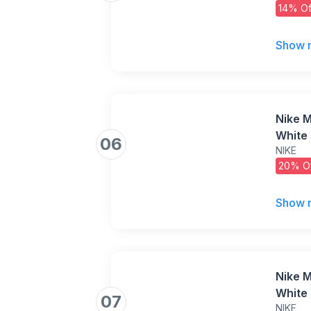
14% Of
Preve
Show 
Nike M
White
06
NIKE
20% O
Show 
Nike M
White
07
NIKE