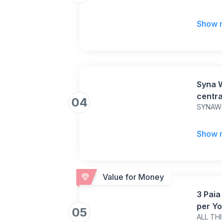
Show 
Syna W
centra
04
SYNAW
traspi
stagio
Show 
Value for Money
3 Paia
per Yo
05
ALL TH
Barre 