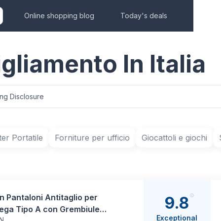
Online shopping blog
Today's deals
gliamento In Italia
ing Disclosure
r Portatile
Forniture per ufficio
Giocattoli e giochi
 Pantaloni Antitaglio per
9.8
ega Tipo A con Grembiule
Exceptional
N