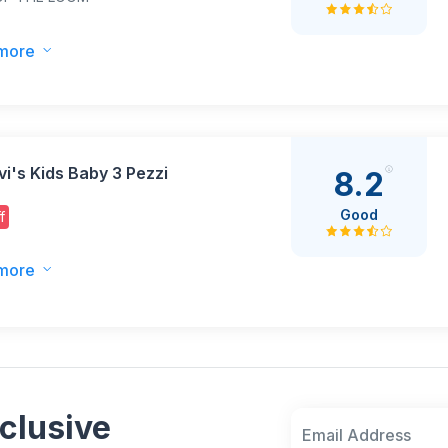
more
vi's Kids Baby 3 Pezzi
8.2
Good
f
more
clusive