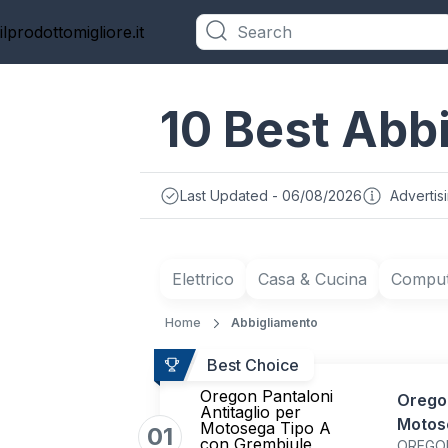
ilprodottomigliore.it
Categories
10 Best Abbi
Last Updated - 06/08/2026
Advertis
Elettrico
Casa & Cucina
Compute
Home
Abbigliamento
Best Choice
Oregon Pantaloni
Oregon
Antitaglio per
Motos
Motosega Tipo A
01
con Grembiule
OREGO