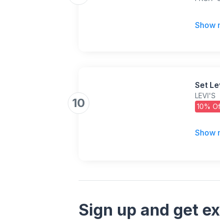
Show 
Set Le
LEVI'S
10
10% Of
Show 
Sign up and get ex