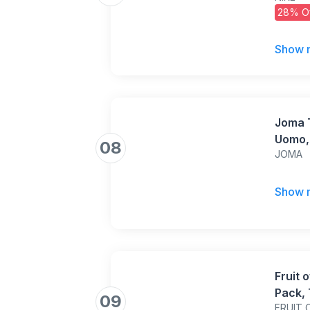
28% O
Show 
Joma 
Uomo,
08
JOMA
Show 
Fruit 
Pack, 
09
FRUIT 
Olive 