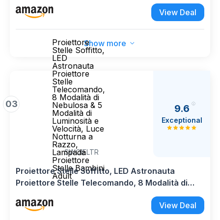
animali Idea regalo nascita bimbo bimba
View Deal
battesimo compleanno Regalo Natale per
neonati Personalizzato (Orso)
Proiettore
Show more
Stelle Soffitto,
LED
Astronauta
Proiettore
Stelle
Telecomando,
8 Modalità di
03
Nebulosa & 5
9.6
Modalità di
Exceptional
Luminosità e
Velocità, Luce
Notturna a
Razzo,
Lampada
SWOIELTR
Proiettore
Stelle Bambini
Proiettore Stelle Soffitto, LED Astronauta
Adult
Proiettore Stelle Telecomando, 8 Modalità di
Nebulosa & 5 Modalità di Luminosità e Velocità,
View Deal
Luce Notturna a Razzo, Lampada Proiettore
Stelle Bambini Adult