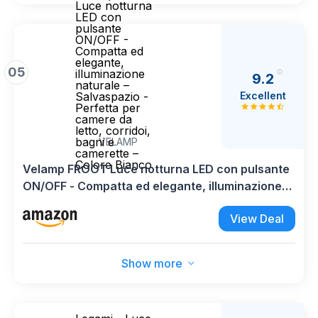
Luce notturna
LED con
pulsante
ON/OFF -
Compatta ed
elegante,
05
illuminazione
9.2
naturale –
Excellent
Salvaspazio -
Perfetta per
camere da
letto, corridoi,
bagni e
VELAMP
camerette –
Colore Bianco
Velamp FROOT Luce notturna LED con pulsante
ON/OFF - Compatta ed elegante, illuminazione
naturale – Salvaspazio - Perfetta per camere da
View Deal
letto, corridoi, bagni e camerette – Colore
Bianco
Show more