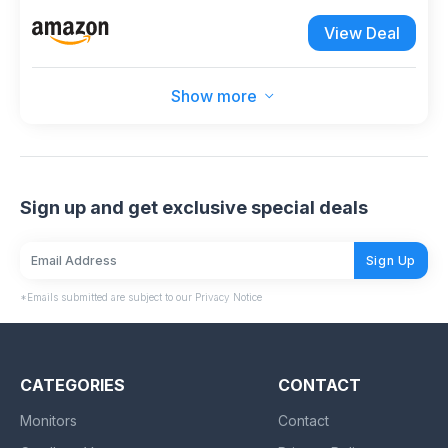
portapenne, ricaricabile USB, collo di cigno,
View Deal
dimmerabile, varie livello luminosità
Show more
Sign up and get exclusive special deals
Sign Up
*Emails submitted are subject to our Privacy Notice
CATEGORIES
CONTACT
Monitors
Contact