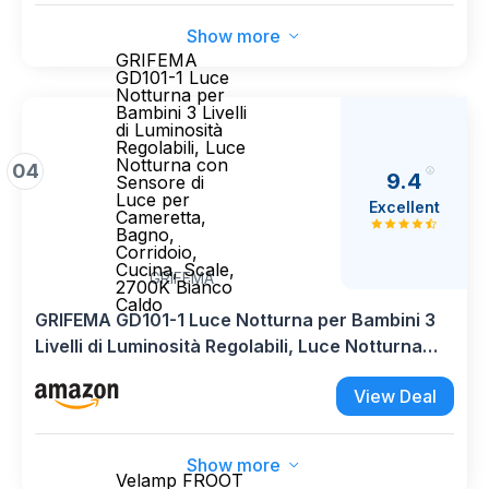
Show more
GRIFEMA
GD101-1 Luce
Notturna per
Bambini 3 Livelli
di Luminosità
Regolabili, Luce
Notturna con
04
9.4
Sensore di
Luce per
Excellent
Cameretta,
Bagno,
Corridoio,
Cucina, Scale,
GRIFEMA
2700K Bianco
Caldo
GRIFEMA GD101-1 Luce Notturna per Bambini 3
Livelli di Luminosità Regolabili, Luce Notturna
con Sensore di Luce per Cameretta, Bagno,
View Deal
Corridoio, Cucina, Scale, 2700K Bianco Caldo
Show more
Velamp FROOT