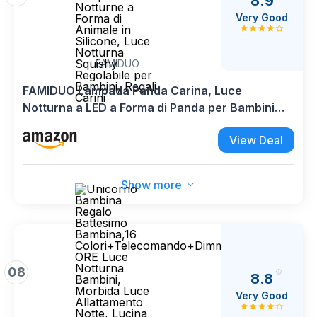
8.9
Notturne a
Very Good
Forma di
Animale in
Silicone, Luce
Notturna
Squishy
FAMIDUO
Regolabile per
Bambini, Regali
FAMIDUO Lampada Panda Carina, Luce
Carini
Notturna a LED a Forma di Panda per Bambini
che Dormono, Lampade Notturne a Forma di
View Deal
Animale in Silicone, Luce Notturna Squishy
Regolabile per Bambini, Regali Carini
Show more
08
8.8
Very Good