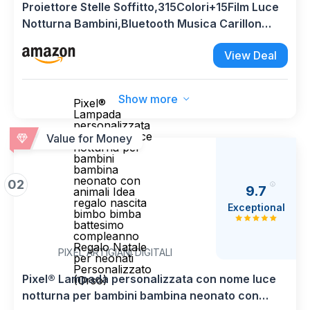
Proiettore Stelle Soffitto,315Colori+15Film Luce
Notturna Bambini,Bluetooth Musica Carillon
Neonati,Ricaricabile&Telecomando Gioco
View Deal
Bambino 1 2 3 4 5 anno,Regalo Neonato Regalo
Bambina 1 2 3 4 5 6 anni
Show more
Pixel®
Lampada
personalizzata
con nome luce
Value for Money
notturna per
bambini
bambina
neonato con
02
9.7
animali Idea
regalo nascita
Exceptional
bimbo bimba
battesimo
compleanno
Regalo Natale
PIXEL ARTIGIANI DIGITALI
per neonati
Personalizzato
Pixel® Lampada personalizzata con nome luce
(Orso)
notturna per bambini bambina neonato con