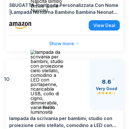
Nascita Bimbo
SBUGATTA |Lampada Personalizzata Con Nome
Bimba (Luna-
Nuvole)
|Lampada Notturna Bambino Bambina Neonato
|Luce Notturna Personalizzata Bambini |Regalo
View Deal
Battesimo Bimbo Bimba|Regalo Nascita Bimbo
Bimba (Luna-Nuvole)
Show more
10
8.6
Very Good
VAILEAL
lampada da scrivania per bambini, studio con
proiezione cielo stellato, comodino a LED con