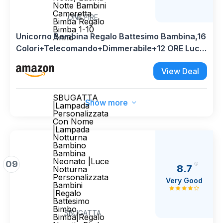
ONE FIRE
Unicorno Bambina Regalo Battesimo Bambina,16
Colori+Telecomando+Dimmerabile+12 ORE Luce
Notturna Bambini, Morbida Luce Allattamento
View Deal
Notte, Lucina Notte Bambini Cameretta Bimba
Regalo Bimba 1-10 Anno
SBUGATTA
Show more
|Lampada
Personalizzata
Con Nome
|Lampada
Notturna
Bambino
Bambina
Neonato |Luce
09
8.7
Notturna
Personalizzata
Very Good
Bambini
|Regalo
Battesimo
Bimbo
SBUGATTA
Bimba|Regalo