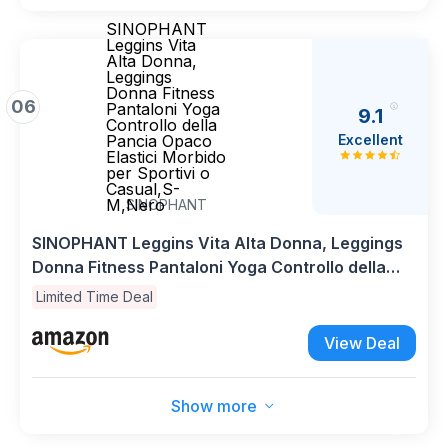
SINOPHANT
Leggins Vita
Alta Donna,
Leggings
Donna Fitness
06
Pantaloni Yoga
9.1
Controllo della
Excellent
Pancia Opaco
Elastici Morbido
per Sportivi o
Casual,S-
M,Nero
SINOPHANT
SINOPHANT Leggins Vita Alta Donna, Leggings
Donna Fitness Pantaloni Yoga Controllo della
Pancia Opaco Elastici Morbido per Sportivi o
Limited Time Deal
Casual,S-M,Nero
View Deal
Show more