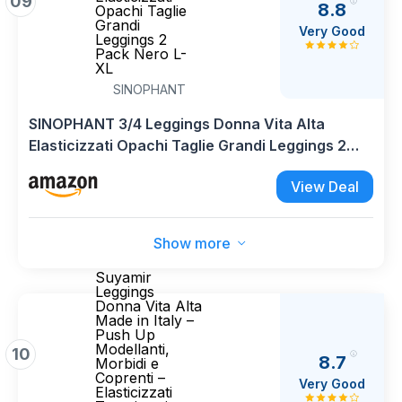
09
8.8
Opachi Taglie
Grandi
Very Good
Leggings 2
Pack Nero L-
XL
SINOPHANT
SINOPHANT 3/4 Leggings Donna Vita Alta
Elasticizzati Opachi Taglie Grandi Leggings 2
Pack Nero L-XL
View Deal
Show more
Suyamir
Leggings
Donna Vita Alta
Made in Italy –
Push Up
Modellanti,
10
8.7
Morbidi e
Coprenti –
Very Good
Elasticizzati