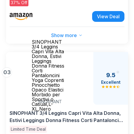
37% Off
View Deal
Show more
SINOPHANT
3/4 Leggins
Capri Vita Alta
Donna, Estivi
Leggings
Donna Fitness
Corti
03
9.5
Pantaloncini
Yoga Coprenti
Excellent
Pinocchietto
Opaco Elastici
Morbido per
Sportivi o
SINOPHANT
Casual,L-
XL,Nero
SINOPHANT 3/4 Leggins Capri Vita Alta Donna,
Estivi Leggings Donna Fitness Corti Pantaloncini
Yoga Coprenti Pinocchietto Opaco Elastici
Limited Time Deal