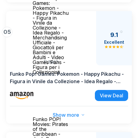
Games:
Pokemon -
Happy Pikachu
- Figura in
Vinile da
Collezione -
05
Idea Regalo -
9.1
Merchandising
Excellent
Ufficiale -
Giocattoli per
Bambini e
Adulti - Video
Games Fans -
FUNKO
Figura per i
Collezionisti
Funko Pop! Games: Pokemon - Happy Pikachu -
Figura in Vinile da Collezione - Idea Regalo -
Merchandising Ufficiale - Giocattoli per Bambini
View Deal
e Adulti - Video Games Fans - Figura per i
Collezionisti
Show more
Funko POP!
Movies: Pirates
of the
Caribbean -