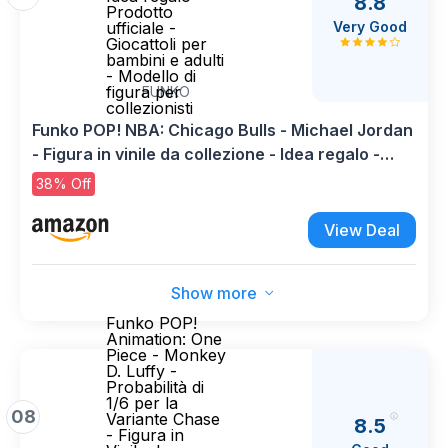
8.8
Prodotto
Very Good
ufficiale -
Giocattoli per
bambini e adulti
- Modello di
figura per
FUNKO
collezionisti
Funko POP! NBA: Chicago Bulls - Michael Jordan
- Figura in vinile da collezione - Idea regalo -
Prodotto ufficiale - Giocattoli per bambini e
38% Off
adulti - Modello di figura per collezionisti
View Deal
Show more
Funko POP!
Animation: One
Piece - Monkey
D. Luffy -
Probabilità di
1/6 per la
08
Variante Chase
8.5
- Figura in