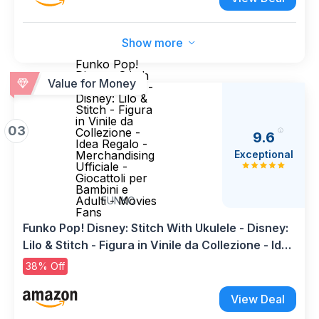
Show more
Funko Pop!
Disney: Stitch
Value for Money
With Ukulele -
Disney: Lilo &
Stitch - Figura
in Vinile da
03
Collezione -
9.6
Idea Regalo -
Exceptional
Merchandising
Ufficiale -
Giocattoli per
Bambini e
Adulti - Movies
FUNKO
Fans
Funko Pop! Disney: Stitch With Ukulele - Disney:
Lilo & Stitch - Figura in Vinile da Collezione - Idea
Regalo - Merchandising Ufficiale - Giocattoli per
38% Off
Bambini e Adulti - Movies Fans
View Deal