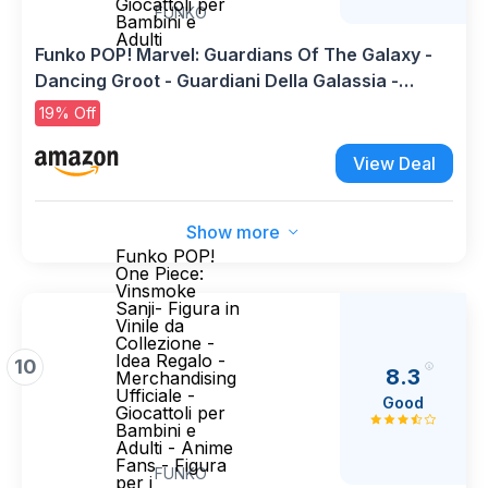
Giocattoli per
FUNKO
Bambini e
Adulti
Funko POP! Marvel: Guardians Of The Galaxy -
Dancing Groot - Guardiani Della Galassia -
Figura in Vinile da Collezione - Idea Regalo -
19% Off
Merchandising Ufficiale - Giocattoli per Bambini
e Adulti
View Deal
Show more
Funko POP!
One Piece:
Vinsmoke
Sanji- Figura in
Vinile da
Collezione -
Idea Regalo -
10
8.3
Merchandising
Ufficiale -
Good
Giocattoli per
Bambini e
Adulti - Anime
Fans - Figura
FUNKO
per i