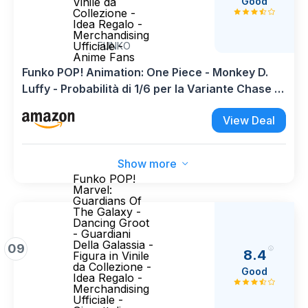
Good
Vinile da
Collezione -
Idea Regalo -
Merchandising
Ufficiale -
FUNKO
Anime Fans
Funko POP! Animation: One Piece - Monkey D.
Luffy - Probabilità di 1/6 per la Variante Chase -
Figura in Vinile da Collezione - Idea Regalo -
View Deal
Merchandising Ufficiale - Anime Fans
Show more
Funko POP!
Marvel:
Guardians Of
The Galaxy -
Dancing Groot
- Guardiani
Della Galassia -
09
8.4
Figura in Vinile
da Collezione -
Good
Idea Regalo -
Merchandising
Ufficiale -