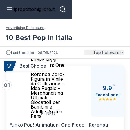
ilprodottomigliore.it
Advertising Disclosure
10 Best Pop In Italia
Top Relevant
Last Updated - 08/08/2026
Funko Pop!
Animation: One
Best Choice
Piece -
Roronoa Zoro-
Figura in Vinile
da Collezione -
01
9.9
Idea Regalo -
Merchandising
Exceptional
Ufficiale -
Giocattoli per
Bambini e
Adulti - Anime
FUNKO
Fans
Funko Pop! Animation: One Piece - Roronoa