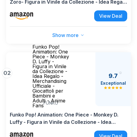
Zoro- Figura in Vinile da Collezione - Idea Regalo
- Merchandising Ufficiale - Giocattoli per
View Deal
Bambini e Adulti - Anime Fans
Show more
Funko Pop!
Animation: One
Piece - Monkey
D. Luffy -
Figura in Vinile
da Collezione -
02
9.7
Idea Regalo -
Merchandising
Exceptional
Ufficiale -
Giocattoli per
Bambini e
Adulti - Anime
FUNKO
Fans
Funko Pop! Animation: One Piece - Monkey D.
Luffy - Figura in Vinile da Collezione - Idea
Regalo - Merchandising Ufficiale - Giocattoli per
View Deal
Bambini e Adulti - Anime Fans