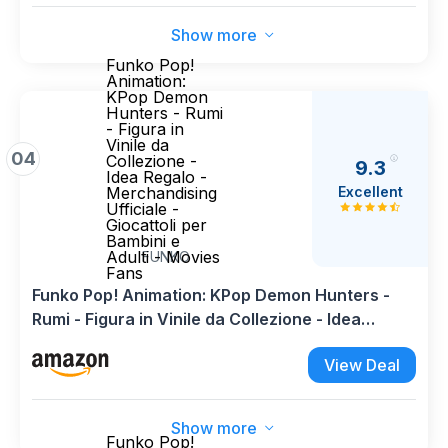
Show more
Funko Pop!
Animation:
KPop Demon
Hunters - Rumi
- Figura in
Vinile da
04
Collezione -
9.3
Idea Regalo -
Excellent
Merchandising
Ufficiale -
Giocattoli per
Bambini e
Adulti - Movies
FUNKO
Fans
Funko Pop! Animation: KPop Demon Hunters -
Rumi - Figura in Vinile da Collezione - Idea
Regalo - Merchandising Ufficiale - Giocattoli per
View Deal
Bambini e Adulti - Movies Fans
Show more
Funko Pop!