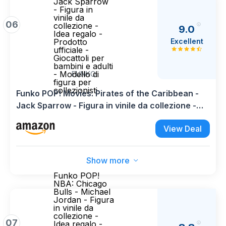
Jack Sparrow
- Figura in
vinile da
06
collezione -
9.0
Idea regalo -
Excellent
Prodotto
ufficiale -
Giocattoli per
bambini e adulti
- Modello di
FUNKO
figura per
collezionisti
Funko POP! Movies: Pirates of the Caribbean -
Jack Sparrow - Figura in vinile da collezione -
Idea regalo - Prodotto ufficiale - Giocattoli per
View Deal
bambini e adulti - Modello di figura per
collezionisti
Show more
Funko POP!
NBA: Chicago
Bulls - Michael
Jordan - Figura
in vinile da
collezione -
07
Idea regalo -