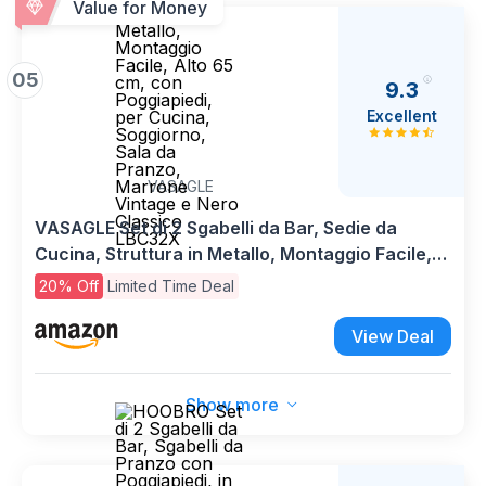
Value for Money
05
9.3
Excellent
VASAGLE
VASAGLE Set di 2 Sgabelli da Bar, Sedie da
Cucina, Struttura in Metallo, Montaggio Facile,
Alto 65 cm, con Poggiapiedi, per Cucina,
20% Off
Limited Time Deal
Soggiorno, Sala da Pranzo, Marrone Vintage e
Nero Classico LBC32X
View Deal
Show more