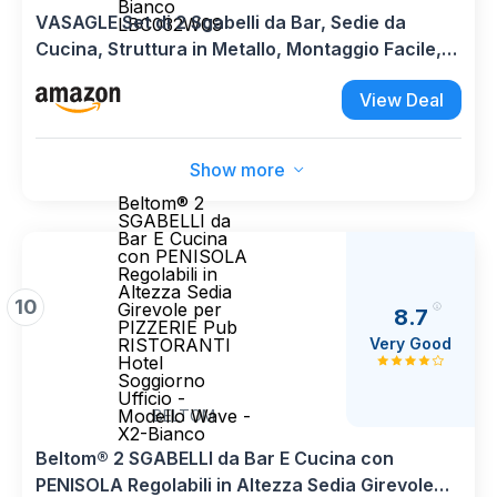
Bianco
VASAGLE Set di 2 Sgabelli da Bar, Sedie da
LBC032W09
Cucina, Struttura in Metallo, Montaggio Facile,
Alto 65 cm, con Poggiapiedi, per Cucina,
View Deal
Soggiorno, Sala da Pranzo, Beige Rovere e
Bianco LBC032W09
Show more
Beltom® 2
SGABELLI da
Bar E Cucina
con PENISOLA
Regolabili in
Altezza Sedia
10
Girevole per
8.7
PIZZERIE Pub
Very Good
RISTORANTI
Hotel
Soggiorno
Ufficio -
Modello Wave -
BELTOM
X2-Bianco
Beltom® 2 SGABELLI da Bar E Cucina con
PENISOLA Regolabili in Altezza Sedia Girevole