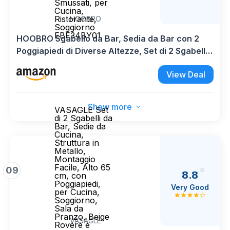
HOOBRO
HOOBRO Sgabello da Bar, Sedia da Bar con 2
Poggiapiedi di Diverse Altezze, Set di 2 Sgabelli
da Cucina, Struttura di Metallo, Bordi Smussati,
View Deal
per Cucina, Ristorante, Soggiorno EBF34BY01
Show more
VASAGLE Set
di 2 Sgabelli da
Bar, Sedie da
Cucina,
Struttura in
Metallo,
Montaggio
Facile, Alto 65
09
8.8
cm, con
Poggiapiedi,
Very Good
per Cucina,
Soggiorno,
Sala da
Pranzo, Beige
VASAGLE
Rovere e