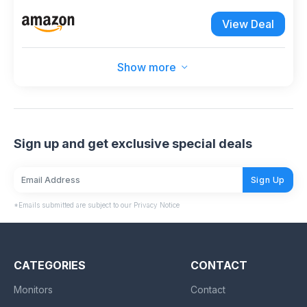
per PIZZERIE Pub RISTORANTI Hotel Soggiorno
View Deal
Ufficio - Modello Wave - X2-Bianco
Show more
Sign up and get exclusive special deals
Sign Up
*Emails submitted are subject to our Privacy Notice
CATEGORIES
CONTACT
Monitors
Contact