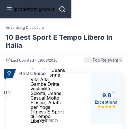
ilprodottomigliore.it
Advertising Disclosure
10 Best Sport E Tempo Libero In
Italia
Top Relevant
Last Updated - 09/08/2026
Generico Jeans
Best Choice
Larghi Donna -
Vita Alta,
Gambe Dritte,
vestibilità
01
Sciolta, Jeans
9.8
Casual Molto
Exceptional
Elastici, Adatto
per Yoga,
Fitness E Sport
di Tempo
Libero
GENERICO