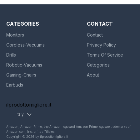
CATEGORIES
CONTACT
Monitors
Contact
Cordless-Vacuums
Privacy Policy
Drills
Terms Of Service
Robotic-Vacuums
Categories
Gaming-Chairs
About
Earbuds
ilprodottomigliore.it
Italy
Amazon, Amazon Prime, the Amazon logo and Amazon Prime logo are trademarks of
Amazon.com, Inc. or its affiliates
Copyright © 2026 by ilprodottomigliore.it