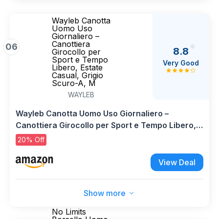
Wayleb Canotta
Uomo Uso
Giornaliero –
Canottiera
06
8.8
Girocollo per
Sport e Tempo
Very Good
Libero, Estate
Casual, Grigio
Scuro-A, M
WAYLEB
Wayleb Canotta Uomo Uso Giornaliero –
Canottiera Girocollo per Sport e Tempo Libero,
Estate Casual, Grigio Scuro-A, M
20% Off
View Deal
Show more
No Limits