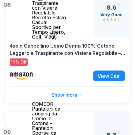
Traspirante
08
8.6
con Visiera
Regolabile –
Very Good
Berretto Estivo
Casual
Sportivo per
Tempo Libero,
4SOLD
Golf, Viaggi
4sold Cappellino Uomo Donna 100% Cotone
Leggero e Traspirante con Visiera Regolabile –
Berretto Estivo Casual Sportivo per Tempo
14% Off
Libero, Golf, Viaggi
View Deal
Show more
COMEOR
Pantaloni da
Jogging da
Uomo in
Cotone –
Pantaloni
09
Sportivi da
8.3