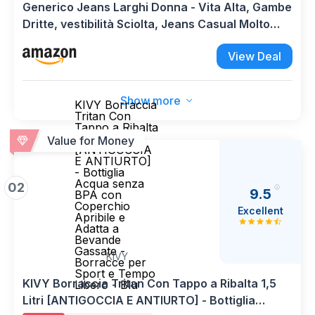
Generico Jeans Larghi Donna - Vita Alta, Gambe
Dritte, vestibilità Sciolta, Jeans Casual Molto
Elastici, Adatto per Yoga, Fitness E Sport di
View Deal
Tempo Libero
Show more
KIVY Borraccia
Tritan Con
Tappo a Ribalta
1,5 Litri
Value for Money
[ANTIGOCCIA
E ANTIURTO]
- Bottiglia
Acqua senza
02
9.5
BPA con
Coperchio
Excellent
Apribile e
Adatta a
Bevande
Gassate -
KIVY
Borracce per
Sport e Tempo
KIVY Borraccia Tritan Con Tappo a Ribalta 1,5
Libero - Blu
Litri [ANTIGOCCIA E ANTIURTO] - Bottiglia