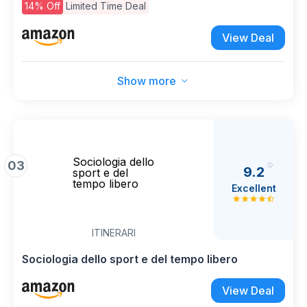
Acqua senza BPA con Coperchio Apribile e
14% Off
Limited Time Deal
Adatta a Bevande Gassate - Borracce per Sport
e Tempo Libero - Blu
View Deal
Show more
Sociologia dello
03
9.2
sport e del
tempo libero
Excellent
ITINERARI
Sociologia dello sport e del tempo libero
View Deal