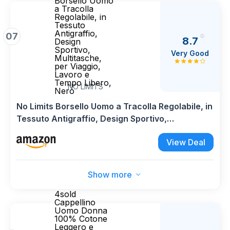
Borsello Uomo
a Tracolla
Regolabile, in
Tessuto
Antigraffio,
07
8.7
Design
Sportivo,
Very Good
Multitasche,
per Viaggio,
Lavoro e
Tempo Libero,
NO LIMITS
Nero
No Limits Borsello Uomo a Tracolla Regolabile, in
Tessuto Antigraffio, Design Sportivo,
Multitasche, per Viaggio, Lavoro e Tempo
View Deal
Libero, Nero
Show more
4sold
Cappellino
Uomo Donna
100% Cotone
Leggero e