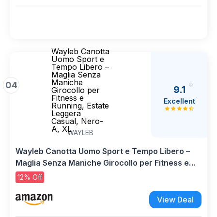
Wayleb Canotta
Uomo Sport e
Tempo Libero –
Maglia Senza
Maniche
04
9.1
Girocollo per
Fitness e
Excellent
Running, Estate
Leggera
Casual, Nero-
A, XL
WAYLEB
Wayleb Canotta Uomo Sport e Tempo Libero –
Maglia Senza Maniche Girocollo per Fitness e
Running, Estate Leggera Casual, Nero-A, XL
12% Off
View Deal