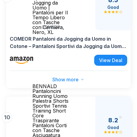
Jogging da
Good
Uomo |
Pantaloni per Il
Tempo Libero
con Tasche
con Cerniera,
COMEOR
Nero, XL
COMEOR Pantaloni da Jogging da Uomo in
Cotone – Pantaloni Sportivi da Jogging da Uomo
| Pantaloni per Il Tempo Libero con Tasche con
View Deal
Cerniera, Nero, XL
Show more
BENNALD
Pantaloncini
Running Uomo
Palestra Shorts
Sportivi Tennis
Training Short
Core
10
8.2
Traspirante
Pantaloni Corti
Good
con Tasche
Asciugatura