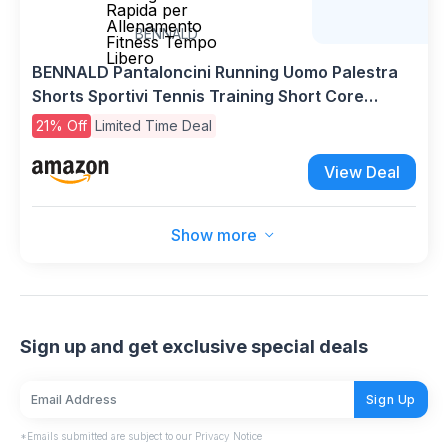
Rapida per
Allenamento
BENNALD
Fitness Tempo
Libero
BENNALD Pantaloncini Running Uomo Palestra
Shorts Sportivi Tennis Training Short Core
Traspirante Pantaloni Corti con Tasche
21% Off
Limited Time Deal
Asciugatura Rapida per Allenamento Fitness
Tempo Libero
View Deal
Show more
Sign up and get exclusive special deals
Sign Up
*Emails submitted are subject to our Privacy Notice